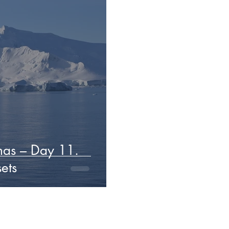
tmas – Day 11.
ets